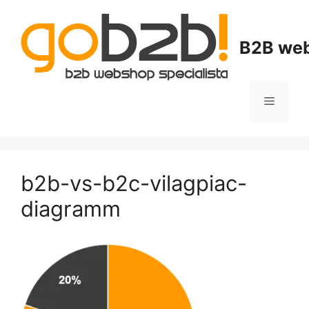
B2B web
b2b-vs-b2c-vilagpiac-
diagramm