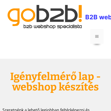
B2B web
Igényfelmérő lap -
webshop készítés
Szeretnénk a lehető legjobban feltérképezni és