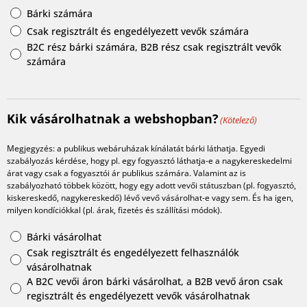
Bárki számára
Csak regisztrált és engedélyezett vevők számára
B2C rész bárki számára, B2B rész csak regisztrált vevők
számára
Kik vásárolhatnak a webshopban?
(Kötelező)
Megjegyzés: a publikus webáruházak kínálatát bárki láthatja. Egyedi
szabályozás kérdése, hogy pl. egy fogyasztó láthatja-e a nagykereskedelmi
árat vagy csak a fogyasztói ár publikus számára. Valamint az is
szabályozható többek között, hogy egy adott vevői státuszban (pl. fogyasztó,
kiskereskedő, nagykereskedő) lévő vevő vásárolhat-e vagy sem. És ha igen,
milyen kondíciókkal (pl. árak, fizetés és szállítási módok).
Bárki vásárolhat
Csak regisztrált és engedélyezett felhasználók
vásárolhatnak
A B2C vevői áron bárki vásárolhat, a B2B vevő áron csak
regisztrált és engedélyezett vevők vásárolhatnak