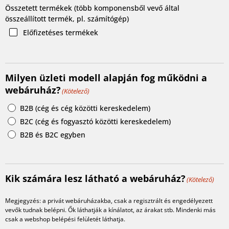
Összetett termékek (több komponensből vevő által
összeállított termék, pl. számítógép)
Előfizetéses termékek
Milyen üzleti modell alapján fog működni a
webáruház?
(Kötelező)
B2B (cég és cég közötti kereskedelem)
B2C (cég és fogyasztó közötti kereskedelem)
B2B és B2C egyben
Kik számára lesz látható a webáruház?
(Kötelező)
Megjegyzés: a privát webáruházakba, csak a regisztrált és engedélyezett
vevők tudnak belépni. Ők láthatják a kínálatot, az árakat stb. Mindenki más
csak a webshop belépési felületét láthatja.