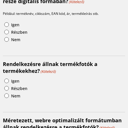
része digitális formában?
(Kötelező)
Például: terméknév, cikkszám, EAN kód, ár, termékleírás stb.
Igen
Részben
Nem
Rendelkezésre állnak termékfotók a
termékekhez?
(Kötelező)
Igen
Részben
Nem
Méretezett, webre optimalizált formátumban
állnak rendelkezésre a termékfotók?
(Kötelező)