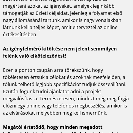
megérteni azokat az igényeket, amelyek leginkább
támogatják az üzleti céljaidat. Jelenleg a folyamat első
nagy állomásánál tartunk, amikor is nagy vonalakban
látnunk kell a teljes képet, amit elterveztél az online
értékesítésben.
Az igényfelmérő kitöltése nem jelent semmilyen
felénk való elköteleződést!
Ezen a ponton csupán arra törekszünk, hogy
tökéletesen értsük a célokat és azoknak megfelelően, a
tőlünk telhető legjobb specifikációt tudjuk összeállítani.
Ezután fogunk tudni ajánlatot adni a projekt
megvalósításra. Természetesen, mindezt még meg fogja
előzni egy online vagy telefonos megbeszélés, amikor is
az elvárásokat mélyebben meg kell ismernünk.
Magától értetődő, hogy minden megadott