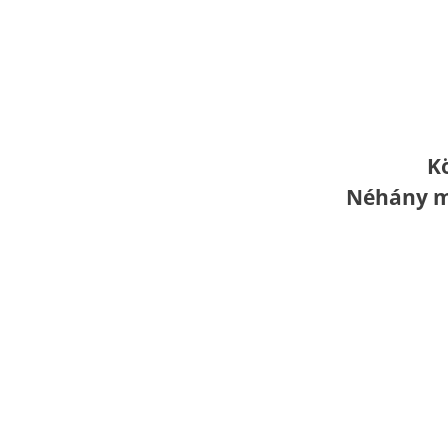
K
Néhány mu