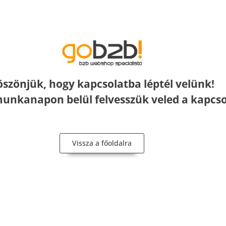
öszönjük, hogy kapcsolatba léptél velünk!
nkanapon belül felvesszük veled a kapcso
Vissza a főoldalra