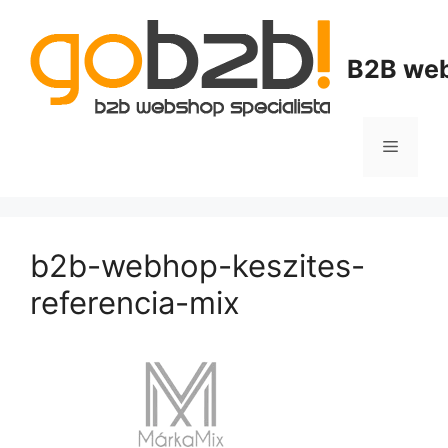
B2B web
b2b-webhop-keszites-
referencia-mix