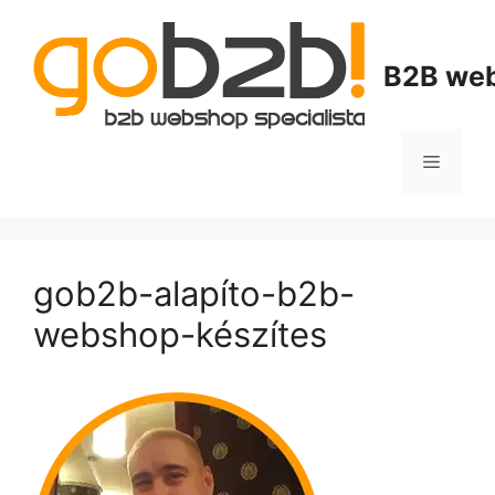
B2B web
gob2b-alapíto-b2b-
webshop-készítes