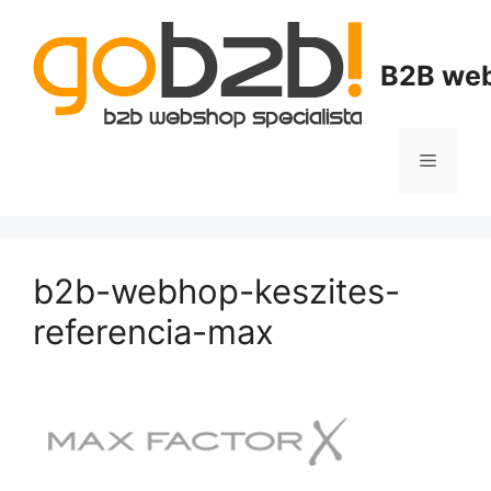
B2B web
b2b-webhop-keszites-
referencia-max