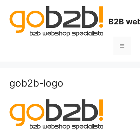
B2B web
gob2b-logo