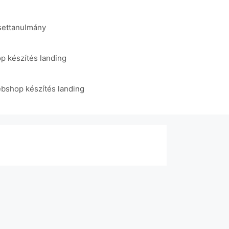
esettanulmány
 készítés landing
shop készítés landing