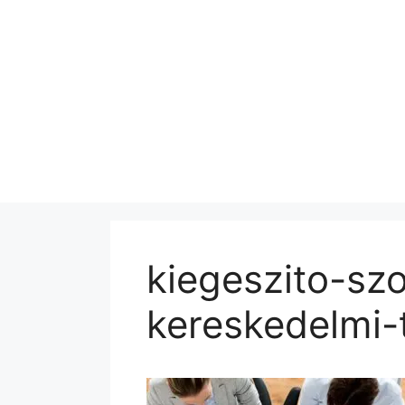
kiegeszito-sz
kereskedelmi