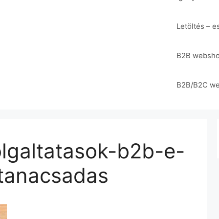
Letöltés – 
B2B webshop
B2B/B2C web
olgaltatasok-b2b-e-
-tanacsadas