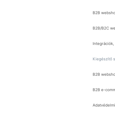
B2B websho
B2B/B2C w
Integrációk
Kiegészítő s
B2B websho
B2B e-comm
Adatvédelmi