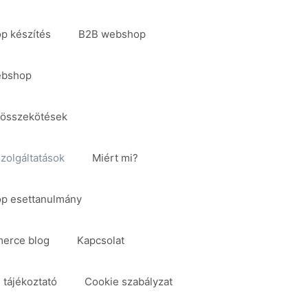
p készítés
B2B webshop
ebshop
, összekötések
zolgáltatások
Miért mi?
p esettanulmány
erce blog
Kapcsolat
 tájékoztató
Cookie szabályzat