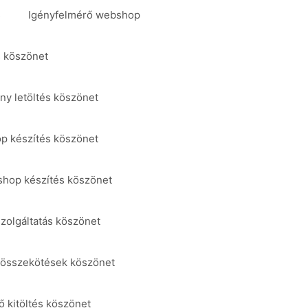
s
Igényfelmérő webshop
s köszönet
ny letöltés köszönet
p készítés köszönet
hop készítés köszönet
szolgáltatás köszönet
, összekötések köszönet
ő kitöltés köszönet