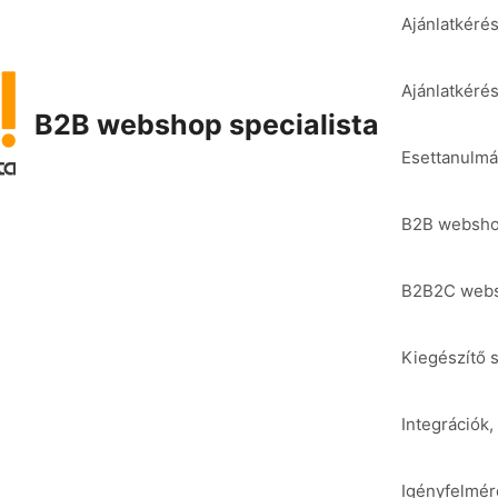
Ajánlatkéré
Ajánlatkéré
B2B webshop specialista
Esettanulmá
B2B websho
B2B2C webs
Kiegészítő 
Integrációk
Igényfelmér